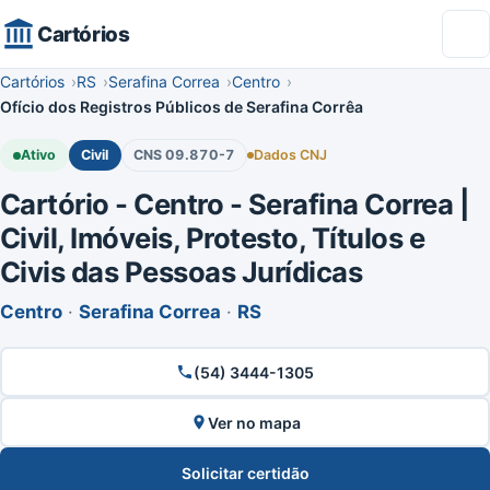
Cartórios
Cartórios
RS
Serafina Correa
Centro
Ofício dos Registros Públicos de Serafina Corrêa
Ativo
Civil
CNS 09.870-7
Dados CNJ
Cartório - Centro - Serafina Correa |
Civil, Imóveis, Protesto, Títulos e
Civis das Pessoas Jurídicas
Centro
·
Serafina Correa
·
RS
(54) 3444-1305
Ver no mapa
Solicitar certidão