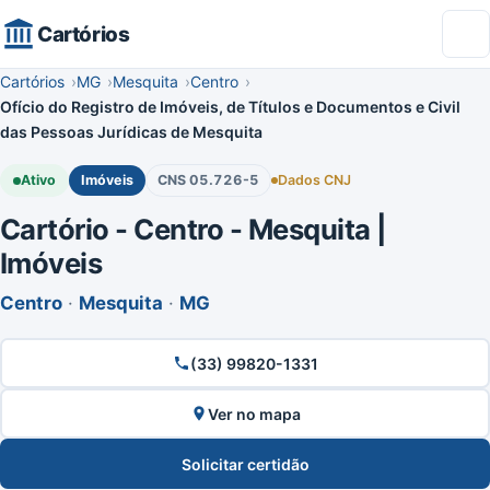
Cartórios
Cartórios
MG
Mesquita
Centro
Ofício do Registro de Imóveis, de Títulos e Documentos e Civil
das Pessoas Jurídicas de Mesquita
Ativo
Imóveis
CNS 05.726-5
Dados CNJ
Cartório - Centro - Mesquita |
Imóveis
Centro
·
Mesquita
·
MG
(33) 99820-1331
Ver no mapa
Solicitar certidão