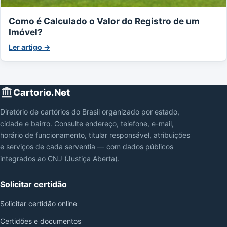
Como é Calculado o Valor do Registro de um
Imóvel?
Ler artigo →
Cartorio.Net
Diretório de cartórios do Brasil organizado por estado,
cidade e bairro. Consulte endereço, telefone, e-mail,
horário de funcionamento, titular responsável, atribuições
e serviços de cada serventia — com dados públicos
integrados ao CNJ (Justiça Aberta).
Solicitar certidão
Solicitar certidão online
Certidões e documentos