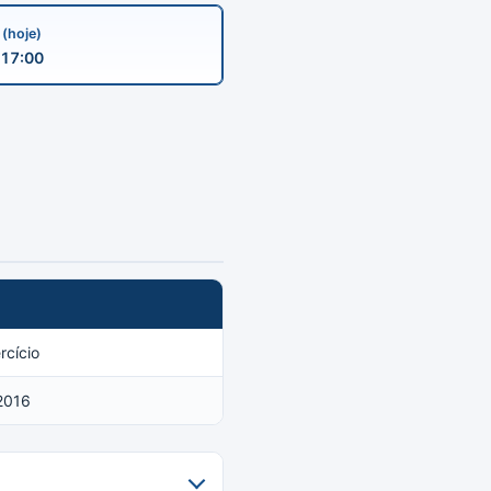
a
(hoje)
17:00
cício
2016