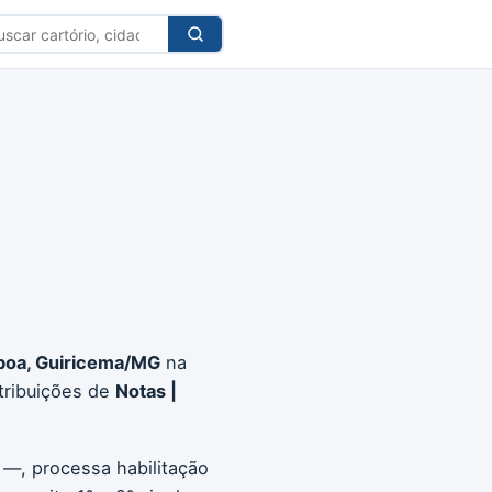
car
tório
boa, Guiricema/MG
na
tribuições de
Notas |
 —, processa habilitação