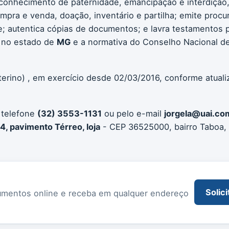
conhecimento de paternidade, emancipação e interdição, 
compra e venda, doação, inventário e partilha; emite procu
 autentica cópias de documentos; e lavra testamentos pú
 no estado de
MG
e a normativa do Conselho Nacional de
terino) , em exercício desde 02/03/2016, conforme atual
 telefone
(32) 3553-1131
ou pelo e-mail
jorgela@uai.co
4, pavimento Térreo, loja
- CEP 36525000, bairro Taboa,
Solici
documentos online e receba em qualquer endereço