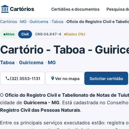
Cartórios
Certidões e documentos
Pesquisa d
Cartórios
MG
Guiricema
Taboa
Oficio do Registro Civil e Tabel
Ativo
Civil
CNS 04.647-4
Dados CNJ
Cartório - Taboa - Guiric
Taboa
·
Guiricema
·
MG
(32) 3553-1131
Ver no mapa
Solicitar certidão
O
Oficio do Registro Civil e Tabelionato de Notas de Tuiu
cidade de
Guiricema - MG
. Está cadastrada no Conselho
Registro Civil das Pessoas Naturais
.
Entre os principais serviços executados estão: registra 