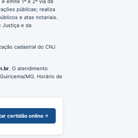
e emite 1ª e 2ª via de
rações públicas; realiza
blicos e atas notariais.
 Justiça e da
ização cadastral do CNJ
m.br
. O atendimento
 Guiricema/MG. Horário de
tar certidão online