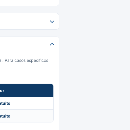
l. Para casos específicos
lor
atuito
atuito