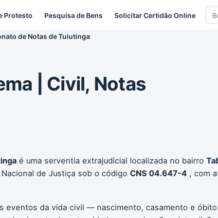
Bus
e Protesto
Pesquisa de Bens
Solicitar Certidão Online
car
ionato de Notas de Tuiutinga
ema | Civil, Notas
tinga
é uma serventia extrajudicial localizada no bairro
Ta
 Nacional de Justiça sob o código
CNS 04.647-4
, com a
os eventos da vida civil — nascimento, casamento e óbito