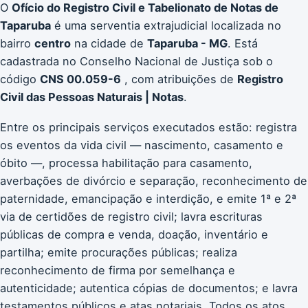
O
Ofício do Registro Civil e Tabelionato de Notas de
Taparuba
é uma serventia extrajudicial localizada no
bairro
centro
na cidade de
Taparuba - MG
. Está
cadastrada no Conselho Nacional de Justiça sob o
código
CNS 00.059-6
, com atribuições de
Registro
Civil das Pessoas Naturais | Notas
.
Entre os principais serviços executados estão: registra
os eventos da vida civil — nascimento, casamento e
óbito —, processa habilitação para casamento,
averbações de divórcio e separação, reconhecimento de
paternidade, emancipação e interdição, e emite 1ª e 2ª
via de certidões de registro civil; lavra escrituras
públicas de compra e venda, doação, inventário e
partilha; emite procurações públicas; realiza
reconhecimento de firma por semelhança e
autenticidade; autentica cópias de documentos; e lavra
testamentos públicos e atas notariais. Todos os atos