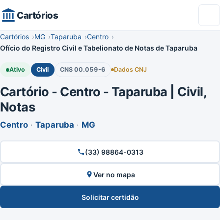
Cartórios
Cartórios
MG
Taparuba
Centro
Ofício do Registro Civil e Tabelionato de Notas de Taparuba
Ativo
Civil
CNS 00.059-6
Dados CNJ
Cartório - Centro - Taparuba | Civil,
Notas
Centro
·
Taparuba
·
MG
(33) 98864-0313
Ver no mapa
Solicitar certidão