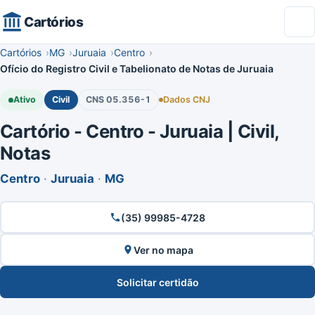
Cartórios
Cartórios
MG
Juruaia
Centro
Ofício do Registro Civil e Tabelionato de Notas de Juruaia
Ativo
Civil
CNS 05.356-1
Dados CNJ
Cartório - Centro - Juruaia | Civil,
Notas
Centro
·
Juruaia
·
MG
(35) 99985-4728
Ver no mapa
Solicitar certidão