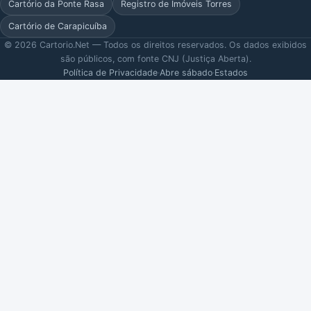
Cartório da Ponte Rasa
Registro de Imóveis Torres
Cartório de Carapicuíba
© 2026 Cartorio.Net — Todos os direitos reservados. Os dados exibidos
são públicos, com fonte CNJ (Justiça Aberta).
Política de Privacidade
·
Abre sábado
·
Estados