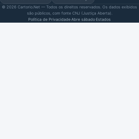
© 2026 Cartorio.Net — Todos os direitos reservados. Os dados exibidos
são públicos, com fonte CNJ (Justiça Aberta).
Política de Privacidade
·
Abre sábado
·
Estados