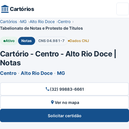
Cartórios
Cartórios
MG
Alto Rio Doce
Centro
Tabelionato de Notas e Protesto de Títulos
Ativo
Notas
CNS 04.981-7
Dados CNJ
Cartório - Centro - Alto Rio Doce |
Notas
Centro
·
Alto Rio Doce
·
MG
(32) 99883-6661
Ver no mapa
Solicitar certidão