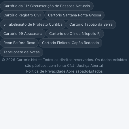
Cartório da 11ª Circunscrição de Pessoas Naturais
Cartório Registro Civil
Cartorio Santana Ponta Grossa
5 Tabelionato de Protesto Curitiba
Cartorio Taboão da Serra
Cartório 99 Apucarana
Cartorio de Olinda Nilopolis Rj
Rcpn Belford Roxo
Cartorio Eleitoral Capão Redondo
Tabelionato de Notas
© 2026 Cartorio.Net — Todos os direitos reservados. Os dados exibidos
são públicos, com fonte CNJ (Justiça Aberta).
Política de Privacidade
·
Abre sábado
·
Estados