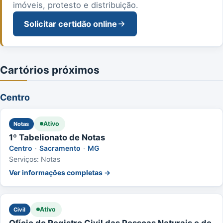
imóveis, protesto e distribuição.
Solicitar certidão online
Cartórios próximos
Centro
Ativo
Notas
1º Tabelionato de Notas
Centro
·
Sacramento
·
MG
Serviços: Notas
Ver informações completas →
Ativo
Civil
Ofício do Registro Civil das Pessoas Naturais e de