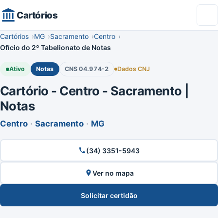
Cartórios
Cartórios
MG
Sacramento
Centro
Ofício do 2º Tabelionato de Notas
Ativo
Notas
CNS 04.974-2
Dados CNJ
Cartório - Centro - Sacramento |
Notas
Centro
·
Sacramento
·
MG
(34) 3351-5943
Ver no mapa
Solicitar certidão