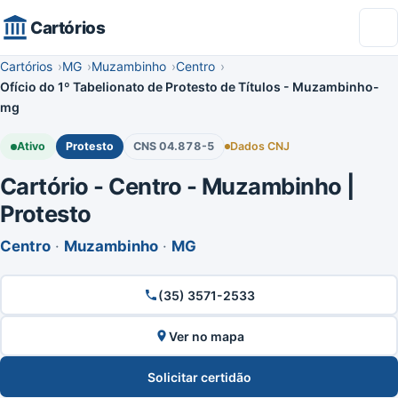
Cartórios
Cartórios
MG
Muzambinho
Centro
Ofício do 1º Tabelionato de Protesto de Títulos - Muzambinho-
mg
Ativo
Protesto
CNS 04.878-5
Dados CNJ
Cartório - Centro - Muzambinho |
Protesto
Centro
·
Muzambinho
·
MG
(35) 3571-2533
Ver no mapa
Solicitar certidão