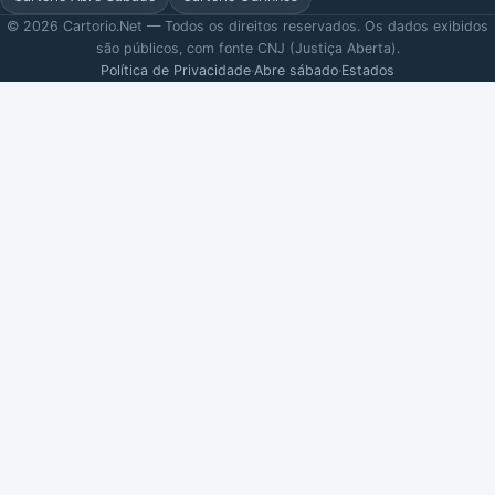
© 2026 Cartorio.Net — Todos os direitos reservados. Os dados exibidos
são públicos, com fonte CNJ (Justiça Aberta).
Política de Privacidade
·
Abre sábado
·
Estados