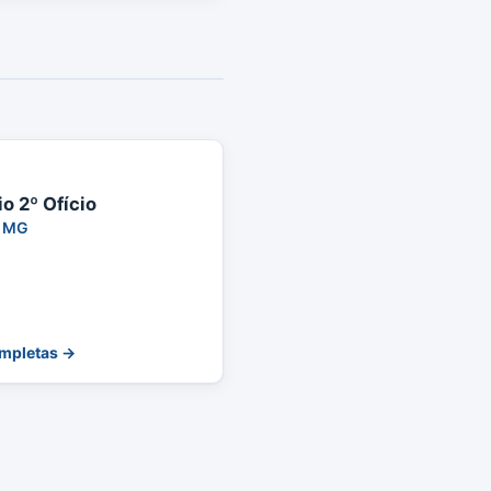
o 2º Ofício
MG
ompletas →