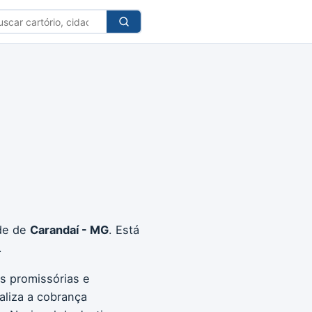
car
tório
de de
Carandaí - MG
. Está
.
as promissórias e
aliza a cobrança