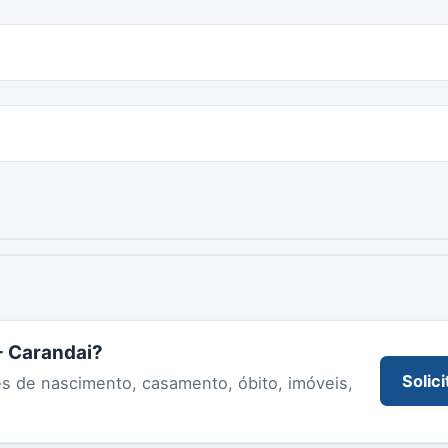
- Carandai?
Solici
es de nascimento, casamento, óbito, imóveis,