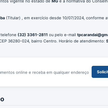
entos vigente no estado de
MG
e a normativa do Conselho
oba
(Titular) , em exercício desde 10/07/2024, conforme a
 telefone
(32) 3361-2811
ou pelo e-mail
tpcarandai@gm
CEP 36280-024, bairro Centro. Horário de atendimento:
Solici
documentos online e receba em qualquer endereço
io