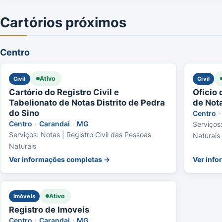
Cartórios próximos
Centro
Ativo
Civil
Civil
Cartório do Registro Civil e
Oficio 
Tabelionato de Notas Distrito de Pedra
de Nota
do Sino
Centro
·
Centro
·
Carandai
·
MG
Serviços
Serviços: Notas | Registro Civil das Pessoas
Naturais
Naturais
Ver informações completas →
Ver inf
Ativo
Imóveis
Registro de Imoveis
Centro
·
Carandai
·
MG