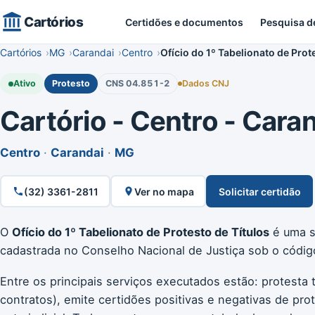
Cartórios
Certidões e documentos
Pesquisa d
Cartórios
MG
Carandai
Centro
Ofício do 1º Tabelionato de Prot
Ativo
Protesto
CNS 04.851-2
Dados CNJ
Cartório - Centro - Caran
Centro
·
Carandai
·
MG
(32) 3361-2811
Ver no mapa
Solicitar certidão
O
Ofício do 1º Tabelionato de Protesto de Títulos
é uma se
cadastrada no Conselho Nacional de Justiça sob o códi
Entre os principais serviços executados estão: protesta 
contratos), emite certidões positivas e negativas de pro