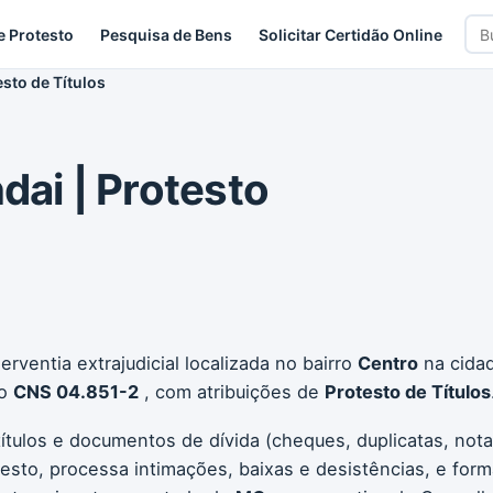
Bus
e Protesto
Pesquisa de Bens
Solicitar Certidão Online
car
esto de Títulos
dai | Protesto
rventia extrajudicial localizada no bairro
Centro
na cida
go
CNS 04.851-2
, com atribuições de
Protesto de Títulos
títulos e documentos de dívida (cheques, duplicatas, not
testo, processa intimações, baixas e desistências, e form