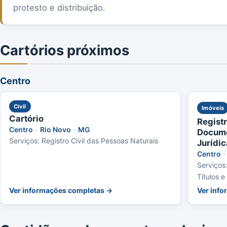
protesto e distribuição.
Cartórios próximos
Centro
Civil
Imóveis
Cartório
Registr
Centro
·
Rio Novo
·
MG
Docume
Serviços: Registro Civil das Pessoas Naturais
Jurídi
Centro
·
Serviços
Títulos e
Pessoas 
Ver informações completas →
Ver inf