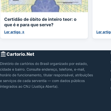
Certidão de óbito de inteiro teor: o
que é e para que serve?
Ler artigo →
Ler arti
Cartorio.Net
Diretório de cartórios do Brasil organizado por estado,
cidade e bairro. Consulte endereço, telefone, e-mail,
horário de funcionamento, titular responsável, atribuições
e serviços de cada serventia — com dados públicos
integrados ao CNJ (Justiça Aberta).