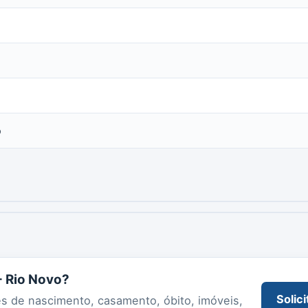
o
- Rio Novo?
Solici
es de nascimento, casamento, óbito, imóveis,