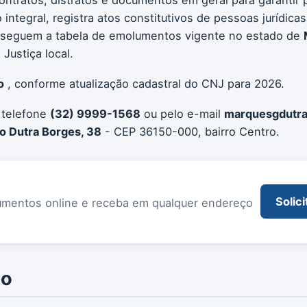
integral, registra atos constitutivos de pessoas jurídica
tos seguem a tabela de emolumentos vigente no estado de
Justiça local.
o
, conforme atualização cadastral do CNJ para 2026.
 telefone
(32) 9999-1568
ou pelo e-mail
marquesgdutr
o Dutra Borges, 38
- CEP 36150-000, bairro Centro.
Solici
documentos online e receba em qualquer endereço
io