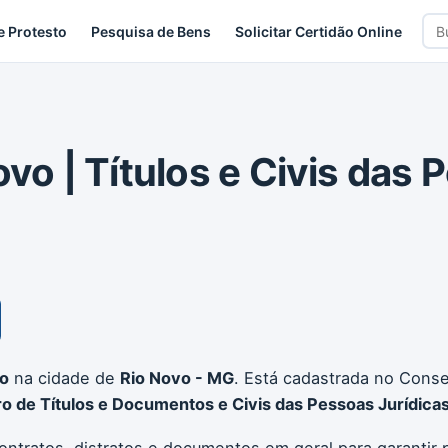
Bus
e Protesto
Pesquisa de Bens
Solicitar Certidão Online
car
ovo | Títulos e Civis das
o
na cidade de
Rio Novo - MG
. Está cadastrada no Conse
ro de Títulos e Documentos e Civis das Pessoas Jurídica
contratos, distratos e documentos em geral para garantir 