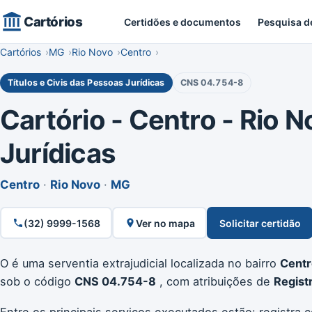
Cartórios
Certidões e documentos
Pesquisa d
Cartórios
MG
Rio Novo
Centro
Títulos e Civis das Pessoas Jurídicas
CNS 04.754-8
Cartório - Centro - Rio N
Jurídicas
Centro
·
Rio Novo
·
MG
(32) 9999-1568
Ver no mapa
Solicitar certidão
O
é uma serventia extrajudicial localizada no bairro
Centr
sob o código
CNS 04.754-8
, com atribuições de
Regist
Entre os principais serviços executados estão: registra 