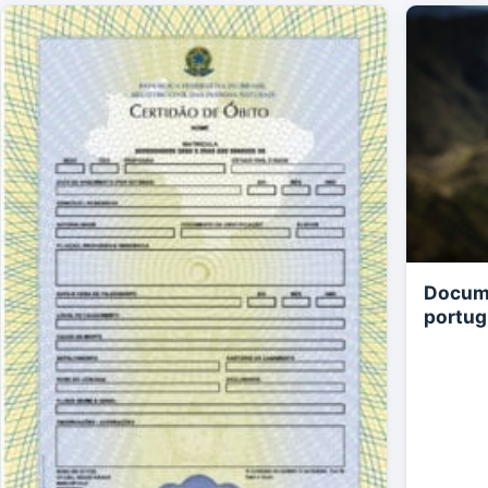
Docume
portu