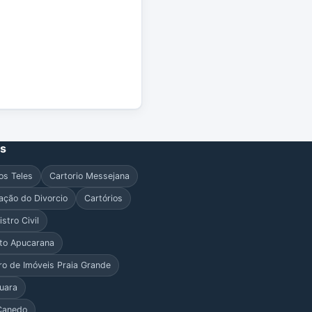
es
dos Teles
Cartorio Messejana
ação do Divorcio
Cartórios
stro Civil
sto Apucarana
ro de Imóveis Praia Grande
quara
 Canedo