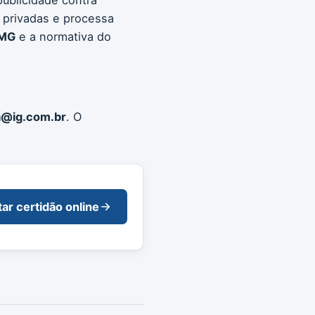
s privadas e processa
MG
e a normativa do
a@ig.com.br
. O
tar certidão online