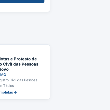
otas e Protesto de
ro Civil das Pessoas
 Novo
MG
gistro Civil das Pessoas
e Títulos
ompletas →