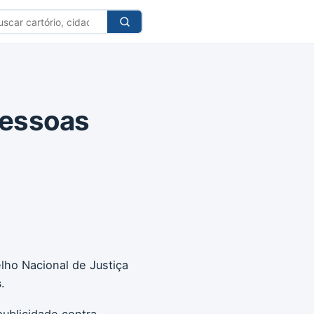
car
tório
 Pessoas
lho Nacional de Justiça
s
.
publicidade contra