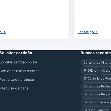
go →
Ler artigo →
Solicitar certidão
Buscas recent
Solicitar certidão online
Cartório de Vilar 
Certidões e documentos
1º Oficio
Averb
17 Cartório de Regi
Pesquisa de protesto
Cartório de Prote
Pesquisa de bens
Cartório de Regist
Cartório 51 Arara
Cartório Senador