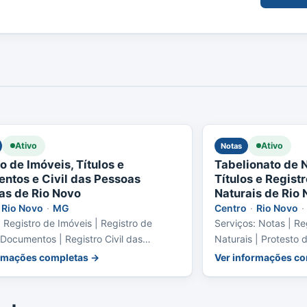
Ativo
Ativo
Notas
o de Imóveis, Títulos e
Tabelionato de N
ntos e Civil das Pessoas
Títulos e Regist
cas de Rio Novo
Naturais de Rio
Rio Novo
·
MG
Centro
·
Rio Novo
·
: Registro de Imóveis | Registro de
Serviços: Notas | Re
 Documentos | Registro Civil das
Naturais | Protesto d
Jurídicas
ormações completas →
Ver informações c