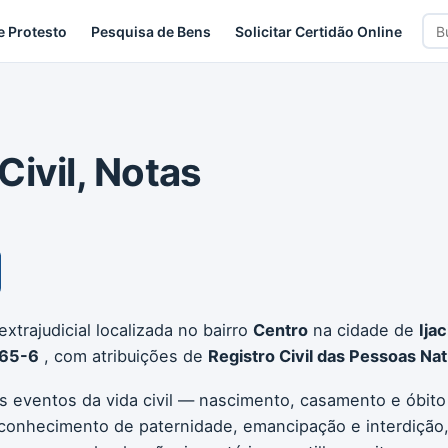
Bus
e Protesto
Pesquisa de Bens
Solicitar Certidão Online
car
 Civil, Notas
xtrajudicial localizada no bairro
Centro
na cidade de
Ija
65-6
, com atribuições de
Registro Civil das Pessoas Nat
os eventos da vida civil — nascimento, casamento e óbito
conhecimento de paternidade, emancipação e interdição, 