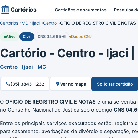
Cartórios
Certidões e documentos
Pesquisa d
Cartórios
MG
Ijaci
Centro
OFÍCIO DE REGISTRO CIVIL E NOTAS
Ativo
Civil
CNS 04.665-6
Dados CNJ
Cartório - Centro - Ijaci |
Centro
·
Ijaci
·
MG
(35) 3843-1232
Ver no mapa
Solicitar certidão
O
OFÍCIO DE REGISTRO CIVIL E NOTAS
é uma serventia e
no Conselho Nacional de Justiça sob o código
CNS 04.6
Entre os principais serviços executados estão: registra 
para casamento, averbações de divórcio e separação, re