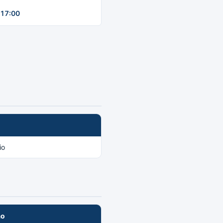
17:00
io
ão