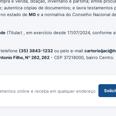
compra e venda, doação, inventário e partilha; emite procu
 autentica cópias de documentos; e lavra testamentos pú
 no estado de
MG
e a normativa do Conselho Nacional de
nde
(Titular) , em exercício desde 17/07/2024, conforme a
 telefone
(35) 3843-1232
ou pelo e-mail
cartorioijaci@
ntonio Filho, Nº 262, 262
- CEP 37218000, bairro Centro. 
Solici
documentos online e receba em qualquer endereço