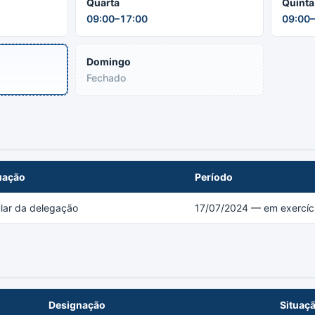
Quarta
Quinta
09:00–17:00
09:00–
Domingo
Fechado
uação
Período
ular da delegação
17/07/2024 — em exercíc
Designação
Situaç