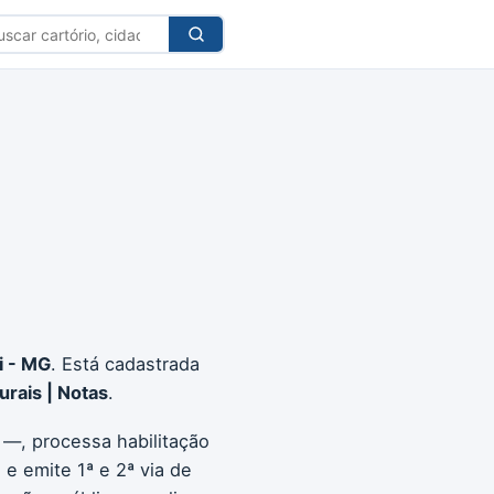
car
tório
ci - MG
. Está cadastrada
urais | Notas
.
 —, processa habilitação
e emite 1ª e 2ª via de