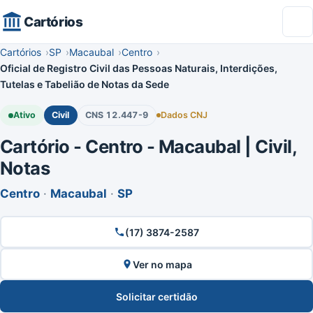
Cartórios
Cartórios
SP
Macaubal
Centro
Oficial de Registro Civil das Pessoas Naturais, Interdições,
Tutelas e Tabelião de Notas da Sede
Ativo
Civil
CNS 12.447-9
Dados CNJ
Cartório - Centro - Macaubal | Civil,
Notas
Centro
·
Macaubal
·
SP
(17) 3874-2587
Ver no mapa
Solicitar certidão