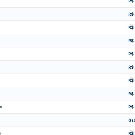
R$
R$
R$
R$
R$
R$
R$
R$
de
R$
Gra
)
R$