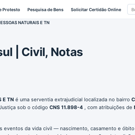
Bus
e Protesto
Pesquisa de Bens
Solicitar Certidão Online
car
 PESSOAS NATURAIS E TN
ul | Civil, Notas
 E TN
é uma serventia extrajudicial localizada no bairro
C
Justiça sob o código
CNS 11.898-4
, com atribuições de
os eventos da vida civil — nascimento, casamento e óbito