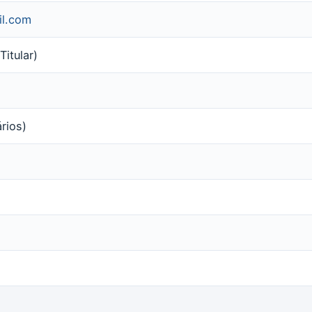
il.com
itular)
ários)