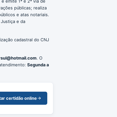
e emite 1ª e 2ª via de
rações públicas; realiza
blicos e atas notariais.
Justiça e da
lização cadastral do CNJ
versul@hotmail.com
. O
 atendimento:
Segunda a
tar certidão online