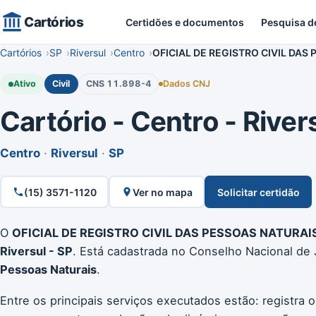
Cartórios
Certidões e documentos
Pesquisa d
Cartórios
SP
Riversul
Centro
OFICIAL DE REGISTRO CIVIL DAS
Ativo
Civil
CNS 11.898-4
Dados CNJ
Cartório - Centro - Rivers
Centro
·
Riversul
·
SP
(15) 3571-1120
Ver no mapa
Solicitar certidão
O
OFICIAL DE REGISTRO CIVIL DAS PESSOAS NATURAIS
Riversul - SP
. Está cadastrada no Conselho Nacional de 
Pessoas Naturais
.
Entre os principais serviços executados estão: registra 