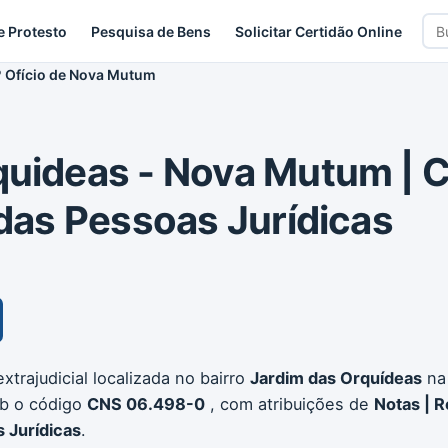
Bus
e Protesto
Pesquisa de Bens
Solicitar Certidão Online
car
º Ofício de Nova Mutum
quideas - Nova Mutum | Ci
 das Pessoas Jurídicas
xtrajudicial localizada no bairro
Jardim das Orquídeas
na
ob o código
CNS 06.498-0
, com atribuições de
Notas | R
s Jurídicas
.