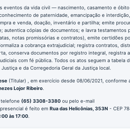
os eventos da vida civil — nascimento, casamento e óbito
conhecimento de paternidade, emancipação e interdição, 
compra e venda, doação, inventário e partilha; emite procu
 autentica cópias de documentos; e lavra testamentos pú
atas, notas promissórias e contratos), emite certidões po
formaliza a cobrança extrajudicial; registra contratos, d
erta, conserva documentos por registro integral, registra 
ajudiciais com fé pública. Todos os atos seguem a tabela
ustiça e da Corregedoria Geral da Justiça local.
ese
(Titular) , em exercício desde 08/06/2021, conforme a
ezes Lojor Ribeiro
.
 telefone
(65) 3308-3380
ou pelo e-mail
presencial é feito em
Rua das Helicônias, 353N
- CEP 784
:00 às 17:00
.