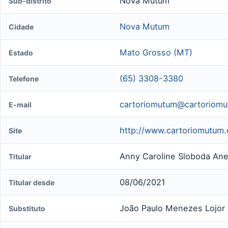
Nova Mutum
Sub-distrito
Nova Mutum
Cidade
Mato Grosso (MT)
Estado
(65) 3308-3380
Telefone
cartoriomutum@cartoriomu
E-mail
http://www.cartoriomutum.
Site
Anny Caroline Sloboda Anes
Titular
08/06/2021
Titular desde
João Paulo Menezes Lojor 
Substituto