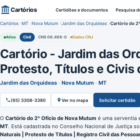
Cartórios
Certidões e documentos
Pesquisa d
Cartórios
MT
Nova Mutum
Jardim das Orquideas
Cartório do 2
Ativo
Civil
CNS 06.498-0
Dados CNJ
Cartório - Jardim das Or
Protesto, Títulos e Civis
Jardim das Orquideas
·
Nova Mutum
·
MT
(65) 3308-3380
Ver no mapa
Solicitar certidão
O
Cartório do 2º Ofício de Nova Mutum
é uma serventia e
MT
. Está cadastrada no Conselho Nacional de Justiça s
Naturais | Protesto de Títulos | Registro Civil das Pessoa