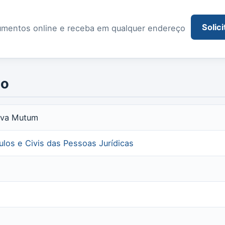
Solici
documentos online e receba em qualquer endereço
io
Nova Mutum
tulos e Civis das Pessoas Jurídicas