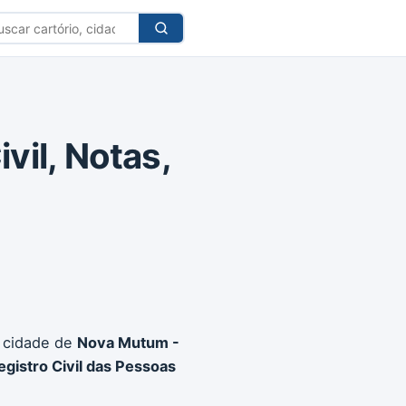
car
tório
vil, Notas,
 cidade de
Nova Mutum -
egistro Civil das Pessoas