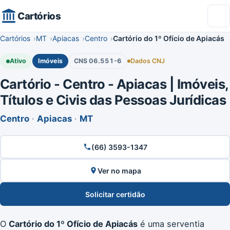
Cartórios
Cartórios
MT
Apiacas
Centro
Cartório do 1º Ofício de Apiacás
Ativo
Imóveis
CNS 06.551-6
Dados CNJ
Cartório - Centro - Apiacas | Imóveis,
Títulos e Civis das Pessoas Jurídicas
Centro
·
Apiacas
·
MT
(66) 3593-1347
Ver no mapa
Solicitar certidão
O
Cartório do 1º Ofício de Apiacás
é uma serventia