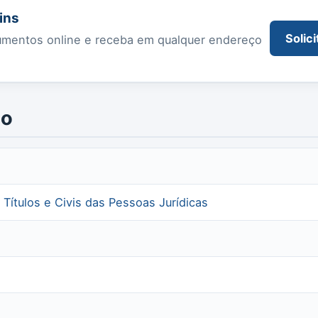
ins
Solici
documentos online e receba em qualquer endereço
io
·
Títulos e Civis das Pessoas Jurídicas