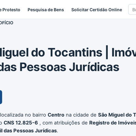
Bus
e Protesto
Pesquisa de Bens
Solicitar Certidão Online
car
OFÍCIO
iguel do Tocantins | Imóv
 das Pessoas Jurídicas
 localizada no bairro
Centro
na cidade de
São Miguel do T
go
CNS 12.825-6
, com atribuições de
Registro de Imóveis
il das Pessoas Jurídicas
.