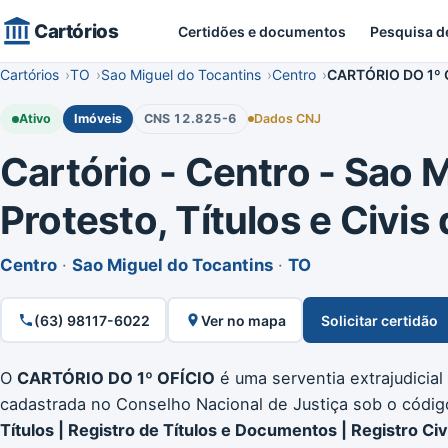
Cartórios
Certidões e documentos
Pesquisa d
Cartórios
TO
Sao Miguel do Tocantins
Centro
CARTÓRIO DO 1º 
Ativo
Imóveis
CNS 12.825-6
Dados CNJ
Cartório - Centro - Sao M
Protesto, Títulos e Civis
Centro
·
Sao Miguel do Tocantins
·
TO
(63) 98117-6022
Ver no mapa
Solicitar certidão
O
CARTÓRIO DO 1º OFÍCIO
é uma serventia extrajudicial
cadastrada no Conselho Nacional de Justiça sob o códi
Títulos | Registro de Títulos e Documentos | Registro Civ