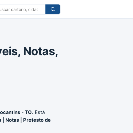
car
tório
eis, Notas,
ocantins - TO
. Está
 | Notas | Protesto de