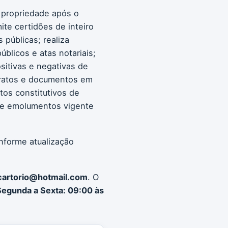
a propriedade após o
ite certidões de inteiro
 públicas; realiza
blicos e atas notariais;
sitivas e negativas de
istratos e documentos em
atos constitutivos de
 de emolumentos vigente
onforme atualização
cartorio@hotmail.com
. O
Segunda a Sexta: 09:00 às