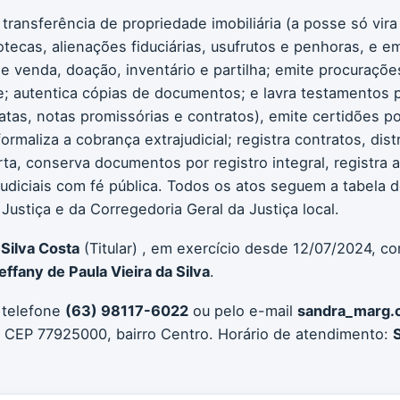
 transferência de propriedade imobiliária (a posse só vir
otecas, alienações fiduciárias, usufrutos e penhoras, e em
 e venda, doação, inventário e partilha; emite procurações
 autentica cópias de documentos; e lavra testamentos pú
atas, notas promissórias e contratos), emite certidões po
formaliza a cobrança extrajudicial; registra contratos, d
erta, conserva documentos por registro integral, registra 
ajudiciais com fé pública. Todos os atos seguem a tabela
ustiça e da Corregedoria Geral da Justiça local.
Silva Costa
(Titular) , em exercício desde 12/07/2024, c
effany de Paula Vieira da Silva
.
 telefone
(63) 98117-6022
ou pelo e-mail
sandra_marg.
 CEP 77925000, bairro Centro. Horário de atendimento: