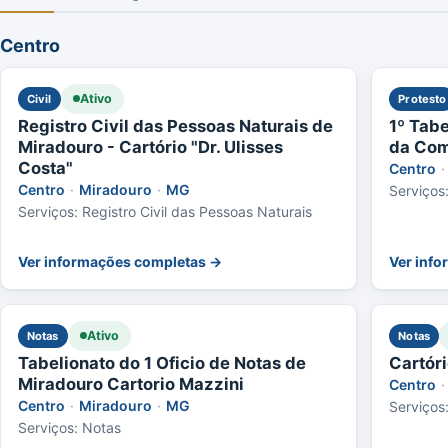
Centro
Ativo
Civil
Protesto
Registro Civil das Pessoas Naturais de
1º Tabe
Miradouro - Cartório "Dr. Ulisses
da Com
Costa"
Centro
·
Centro
·
Miradouro
·
MG
Serviços:
Serviços: Registro Civil das Pessoas Naturais
Ver informações completas →
Ver inf
Ativo
Notas
Notas
Tabelionato do 1 Oficio de Notas de
Cartóri
Miradouro Cartorio Mazzini
Centro
·
Centro
·
Miradouro
·
MG
Serviços
Serviços: Notas