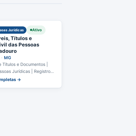
Ativo
ssoas Jurídicas
eis, Títulos e
vil das Pessoas
radouro
·
MG
e Títulos e Documentos |
ssoas Jurídicas | Registro
ompletas →