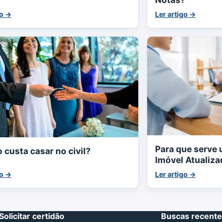
go →
Ler artigo →
Para que serve 
 custa casar no civil?
Imóvel Atualiza
go →
Ler artigo →
Solicitar certidão
Buscas recent