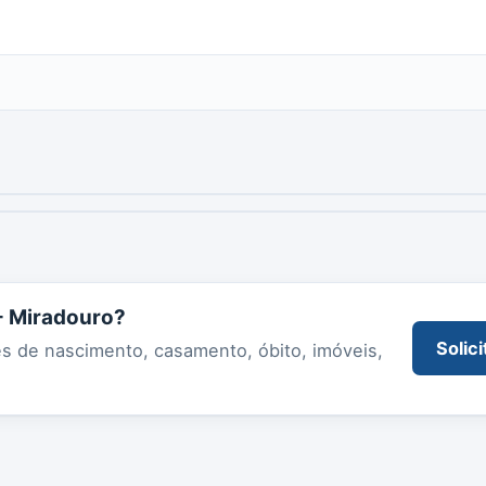
 - Miradouro?
Solici
es de nascimento, casamento, óbito, imóveis,