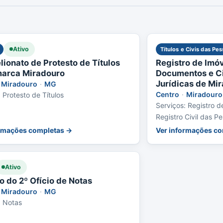
Ativo
Títulos e Civis das Pe
lionato de Protesto de Títulos
Registro de Imóv
arca Miradouro
Documentos e Ci
Jurídicas de Mi
Miradouro
·
MG
Centro
·
Miradouro
 Protesto de Títulos
Serviços: Registro d
Registro Civil das Pe
de Imóveis
ormações completas →
Ver informações c
Ativo
o do 2º Ofício de Notas
Miradouro
·
MG
: Notas