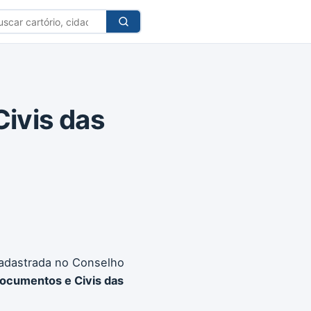
car
tório
Civis das
cadastrada no Conselho
 Documentos e Civis das