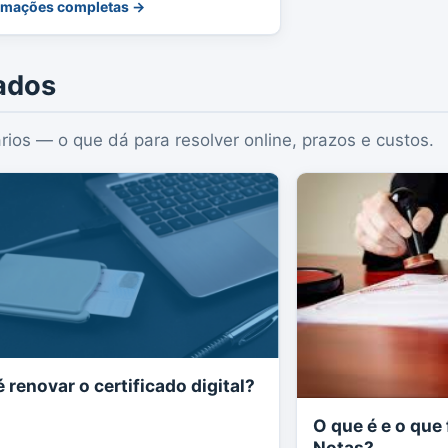
ormações completas →
ados
rios — o que dá para resolver online, prazos e custos.
 renovar o certificado digital?
O que é e o que 
Notas?