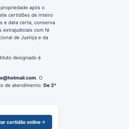
a propriedade após o
ite certidões de inteiro
os e data certa, conserva
s extrajudiciais com fé
ional de Justiça e da
tituto designado é
uro@hotmail.com
. O
io de atendimento:
De 2ª
tar certidão online