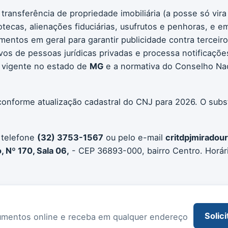
 transferência de propriedade imobiliária (a posse só vir
otecas, alienações fiduciárias, usufrutos e penhoras, e em
umentos em geral para garantir publicidade contra terceir
ivos de pessoas jurídicas privadas e processa notificaçõe
 vigente no estado de
MG
e a normativa do Conselho Nac
conforme atualização cadastral do CNJ para 2026. O subs
 telefone
(32) 3753-1567
ou pelo e-mail
critdpjmirado
, Nº 170, Sala 06,
- CEP 36893-000, bairro Centro. Horár
Solici
documentos online e receba em qualquer endereço