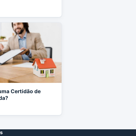
uma Certidão de
da?
es