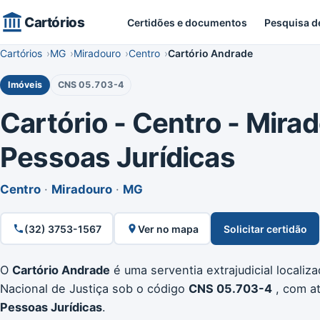
Cartórios
Certidões e documentos
Pesquisa d
Cartórios
MG
Miradouro
Centro
Cartório Andrade
Imóveis
CNS 05.703-4
Cartório - Centro - Mirad
Pessoas Jurídicas
Centro
·
Miradouro
·
MG
(32) 3753-1567
Ver no mapa
Solicitar certidão
O
Cartório Andrade
é uma serventia extrajudicial localiz
Nacional de Justiça sob o código
CNS 05.703-4
, com a
Pessoas Jurídicas
.