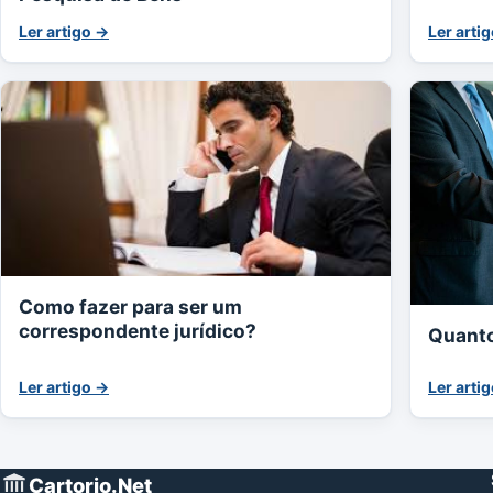
Ler artigo →
Ler arti
Como fazer para ser um
correspondente jurídico?
Quanto
Ler artigo →
Ler arti
Cartorio.Net