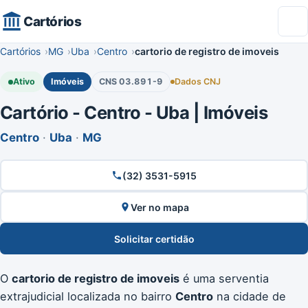
Cartórios
Cartórios
MG
Uba
Centro
cartorio de registro de imoveis
Ativo
Imóveis
CNS 03.891-9
Dados CNJ
Cartório - Centro - Uba | Imóveis
Centro
·
Uba
·
MG
(32) 3531-5915
Ver no mapa
Solicitar certidão
O
cartorio de registro de imoveis
é uma serventia
extrajudicial localizada no bairro
Centro
na cidade de