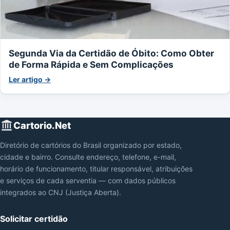
Segunda Via da Certidão de Óbito: Como Obter
de Forma Rápida e Sem Complicações
Ler artigo →
Cartorio.Net
Diretório de cartórios do Brasil organizado por estado,
cidade e bairro. Consulte endereço, telefone, e-mail,
horário de funcionamento, titular responsável, atribuições
e serviços de cada serventia — com dados públicos
integrados ao CNJ (Justiça Aberta).
Solicitar certidão