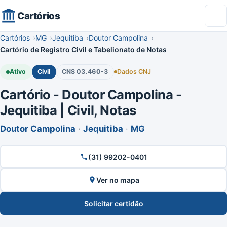
Cartórios
Cartórios
MG
Jequitiba
Doutor Campolina
Cartório de Registro Civil e Tabelionato de Notas
Ativo
Civil
CNS 03.460-3
Dados CNJ
Cartório - Doutor Campolina -
Jequitiba | Civil, Notas
Doutor Campolina
·
Jequitiba
·
MG
(31) 99202-0401
Ver no mapa
Solicitar certidão