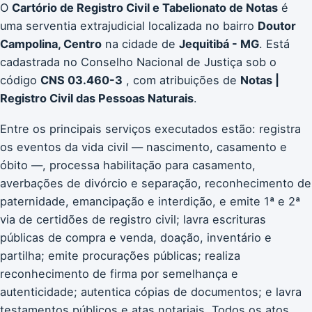
O
Cartório de Registro Civil e Tabelionato de Notas
é
uma serventia extrajudicial localizada no bairro
Doutor
Campolina, Centro
na cidade de
Jequitibá - MG
. Está
cadastrada no Conselho Nacional de Justiça sob o
código
CNS 03.460-3
, com atribuições de
Notas |
Registro Civil das Pessoas Naturais
.
Entre os principais serviços executados estão: registra
os eventos da vida civil — nascimento, casamento e
óbito —, processa habilitação para casamento,
averbações de divórcio e separação, reconhecimento de
paternidade, emancipação e interdição, e emite 1ª e 2ª
via de certidões de registro civil; lavra escrituras
públicas de compra e venda, doação, inventário e
partilha; emite procurações públicas; realiza
reconhecimento de firma por semelhança e
autenticidade; autentica cópias de documentos; e lavra
testamentos públicos e atas notariais. Todos os atos