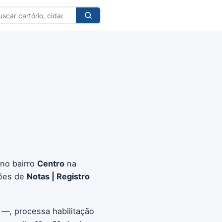
car
tório
 no bairro
Centro
na
ções de
Notas | Registro
 —, processa habilitação