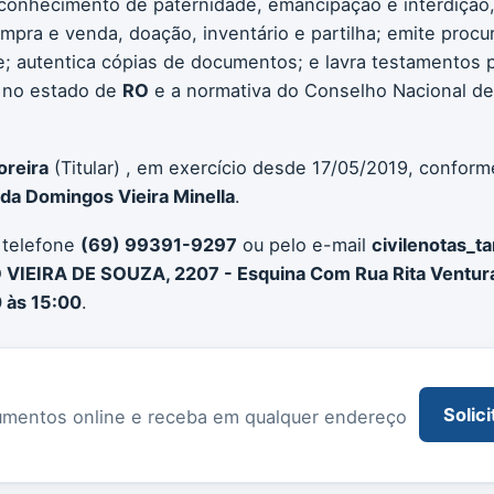
conhecimento de paternidade, emancipação e interdição, 
compra e venda, doação, inventário e partilha; emite procu
 autentica cópias de documentos; e lavra testamentos pú
 no estado de
RO
e a normativa do Conselho Nacional de
oreira
(Titular) , em exercício desde 17/05/2019, conform
da Domingos Vieira Minella
.
 telefone
(69) 99391-9297
ou pelo e-mail
civilenotas_ta
IEIRA DE SOUZA, 2207 - Esquina Com Rua Rita Ventur
 às 15:00
.
Solici
documentos online e receba em qualquer endereço