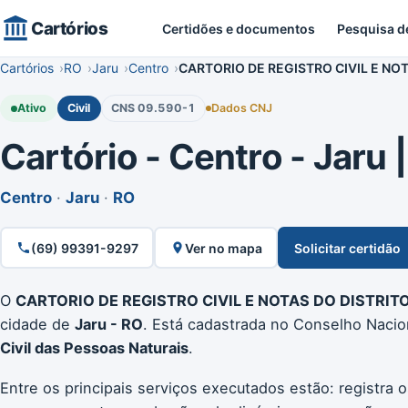
Cartórios
Certidões e documentos
Pesquisa d
Cartórios
RO
Jaru
Centro
CARTORIO DE REGISTRO CIVIL E NOT
Ativo
Civil
CNS 09.590-1
Dados CNJ
Cartório - Centro - Jaru |
Centro
·
Jaru
·
RO
(69) 99391-9297
Ver no mapa
Solicitar certidão
O
CARTORIO DE REGISTRO CIVIL E NOTAS DO DISTRIT
cidade de
Jaru - RO
. Está cadastrada no Conselho Nacio
Civil das Pessoas Naturais
.
Entre os principais serviços executados estão: registra 