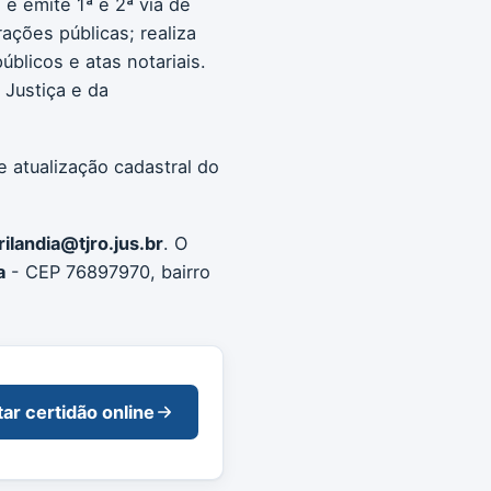
e emite 1ª e 2ª via de
rações públicas; realiza
blicos e atas notariais.
 Justiça e da
e atualização cadastral do
rilandia@tjro.jus.br
. O
a
- CEP 76897970, bairro
tar certidão online