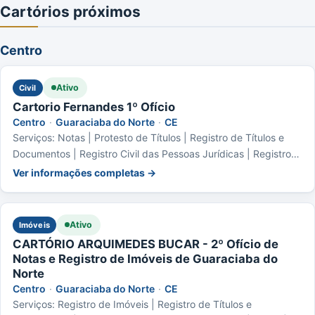
Cartórios próximos
Centro
Ativo
Civil
Cartorio Fernandes 1º Ofício
Centro
·
Guaraciaba do Norte
·
CE
Serviços: Notas | Protesto de Títulos | Registro de Títulos e
Documentos | Registro Civil das Pessoas Jurídicas | Registro
Civil das Pessoas Naturais | Registro de Distribuição
Ver informações completas →
Ativo
Imóveis
CARTÓRIO ARQUIMEDES BUCAR - 2º Ofício de
Notas e Registro de Imóveis de Guaraciaba do
Norte
Centro
·
Guaraciaba do Norte
·
CE
Serviços: Registro de Imóveis | Registro de Títulos e