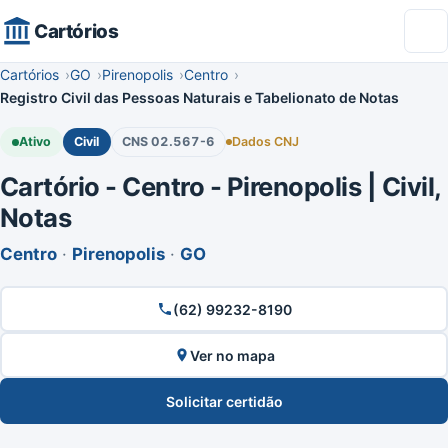
Cartórios
Cartórios
GO
Pirenopolis
Centro
Registro Civil das Pessoas Naturais e Tabelionato de Notas
Ativo
Civil
CNS 02.567-6
Dados CNJ
Cartório - Centro - Pirenopolis | Civil,
Notas
Centro
·
Pirenopolis
·
GO
(62) 99232-8190
Ver no mapa
Solicitar certidão