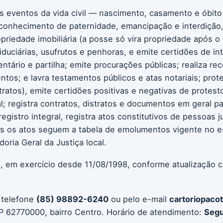
os eventos da vida civil — nascimento, casamento e óbito
conhecimento de paternidade, emancipação e interdição, 
ropriedade imobiliária (a posse só vira propriedade após o
iduciárias, usufrutos e penhoras, e emite certidões de int
entário e partilha; emite procurações públicas; realiza r
tos; e lavra testamentos públicos e atas notariais; prot
tratos), emite certidões positivas e negativas de protest
al; registra contratos, distratos e documentos em geral pa
gistro integral, registra atos constitutivos de pessoas ju
odos os atos seguem a tabela de emolumentos vigente no 
ria Geral da Justiça local.
) , em exercício desde 11/08/1998, conforme atualização 
 telefone
(85) 98892-6240
ou pelo e-mail
cartoriopaco
 62770000, bairro Centro. Horário de atendimento:
Segu