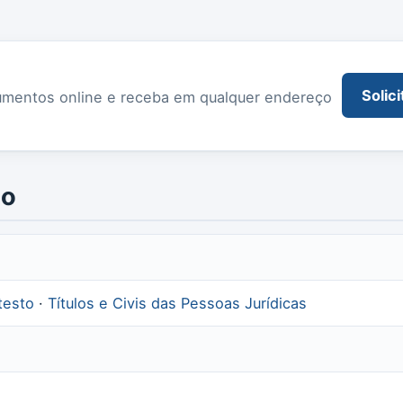
Solici
documentos online e receba em qualquer endereço
io
testo
·
Títulos e Civis das Pessoas Jurídicas