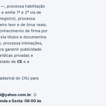
 —, processa habilitação
e emite 1ª e 2ª via de
 registro), processa
eiro teor e de ônus reais;
econhecimento de firma por
esta títulos e documentos
o, processa intimações,
ra garantir publicidade
rídicas privadas e
estado de
CE
e a
cadastral do CNJ para
ti@yahoo.com.br
. O
nda a Sexta: 08:00 às