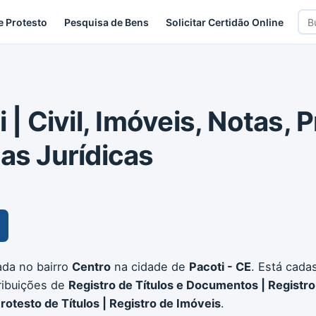
Bus
e Protesto
Pesquisa de Bens
Solicitar Certidão Online
car
 | Civil, Imóveis, Notas, 
oas Jurídicas
zada no bairro
Centro
na cidade de
Pacoti - CE
. Está cada
ribuições de
Registro de Títulos e Documentos | Registro
Protesto de Títulos | Registro de Imóveis
.