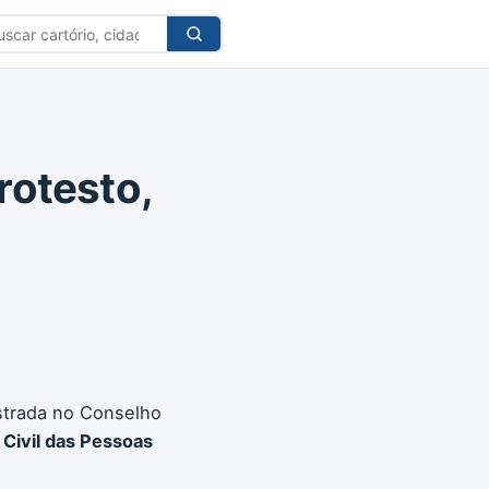
car
tório
Protesto,
strada no Conselho
 Civil das Pessoas