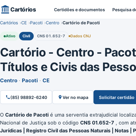
Cartórios
Certidões e documentos
Pesquisa d
Cartórios
CE
Pacoti
Centro
Cartório de Pacoti
Ativo
Civil
CNS 01.652-7
Dados CNJ
Cartório - Centro - Pacoti
Títulos e Civis das Pess
Centro
·
Pacoti
·
CE
(85) 98892-6240
Ver no mapa
Solicitar certidão
O
Cartório de Pacoti
é uma serventia extrajudicial locali
Nacional de Justiça sob o código
CNS 01.652-7
, com at
Jurídicas | Registro Civil das Pessoas Naturais | Notas | 