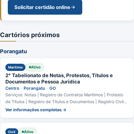
Solicitar certidão online
Cartórios próximos
Porangatu
Ativo
Marítimo
2° Tabelionato de Notas, Protestos, Títulos e
Documentos e Pessoa Jurídica
Centro
·
Porangatu
·
GO
Serviços: Notas | Registro de Contratos Marítimos | Protesto
de Títulos | Registro de Títulos e Documentos | Registro Civil
das Pessoas Jurídicas
Ver informações completas →
Ativo
Civil