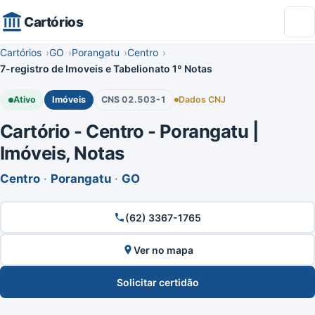
Cartórios
Cartórios
GO
Porangatu
Centro
7-registro de Imoveis e Tabelionato 1º Notas
Ativo
Imóveis
CNS 02.503-1
Dados CNJ
Cartório - Centro - Porangatu |
Imóveis, Notas
Centro
·
Porangatu
·
GO
(62) 3367-1765
Ver no mapa
Solicitar certidão