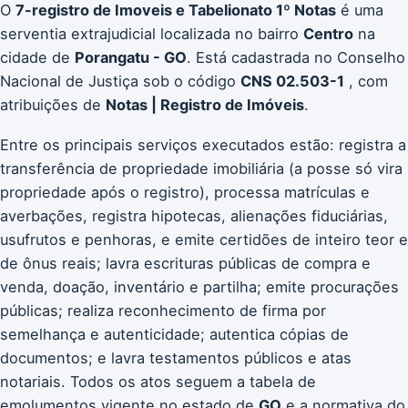
O
7-registro de Imoveis e Tabelionato 1º Notas
é uma
serventia extrajudicial localizada no bairro
Centro
na
cidade de
Porangatu - GO
. Está cadastrada no Conselho
Nacional de Justiça sob o código
CNS 02.503-1
, com
atribuições de
Notas | Registro de Imóveis
.
Entre os principais serviços executados estão: registra a
transferência de propriedade imobiliária (a posse só vira
propriedade após o registro), processa matrículas e
averbações, registra hipotecas, alienações fiduciárias,
usufrutos e penhoras, e emite certidões de inteiro teor e
de ônus reais; lavra escrituras públicas de compra e
venda, doação, inventário e partilha; emite procurações
públicas; realiza reconhecimento de firma por
semelhança e autenticidade; autentica cópias de
documentos; e lavra testamentos públicos e atas
notariais. Todos os atos seguem a tabela de
emolumentos vigente no estado de
GO
e a normativa do