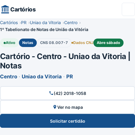
Cartórios
Cartórios
PR
Uniao da Vitoria
Centro
1º Tabelionato de Notas de União da Vitória
Ativo
Notas
CNS 08.007-7
Dados CNJ
Abre sábado
Cartório - Centro - Uniao da Vitoria |
Notas
Centro
·
Uniao da Vitoria
·
PR
(42) 2018-1058
Ver no mapa
Solicitar certidão