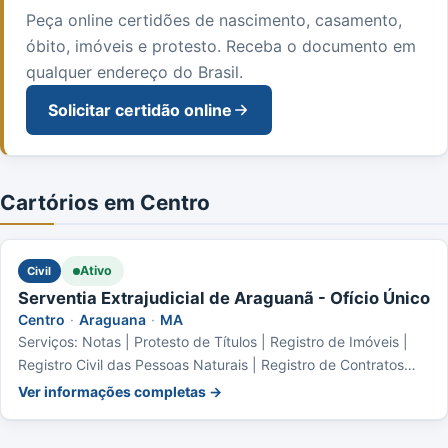
Peça online certidões de nascimento, casamento,
óbito, imóveis e protesto. Receba o documento em
qualquer endereço do Brasil.
Solicitar certidão online
Cartórios em Centro
Ativo
Civil
Serventia Extrajudicial de Araguanã - Ofício Único
Centro
·
Araguana
·
MA
Serviços: Notas | Protesto de Títulos | Registro de Imóveis |
Registro Civil das Pessoas Naturais | Registro de Contratos
Marítimos | Registro de Títulos e Documentos | Registro Civil
Ver informações completas →
das Pessoas Jurídicas