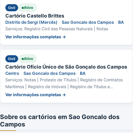
Ativo
Civil
Cartório Castello Brittes
Distrito de Sergi (Mercês)
·
Sao Goncalo dos Campos
·
BA
Serviços: Registro Civil das Pessoas Naturais | Notas
Ver informações completas →
Ativo
Civil
Cartório Ofício Único de São Gonçalo dos Campos
Centro
·
Sao Goncalo dos Campos
·
BA
Serviços: Notas | Protesto de Títulos | Registro de Contratos
Marítimos | Registro de Imóveis | Registro de Títulos e
Documentos | Registro Civil das Pessoas Jurídicas | Registro
Ver informações completas →
Civil das Pessoas Naturais | Registro de Distribuição
Sobre os cartórios em Sao Goncalo dos
Campos