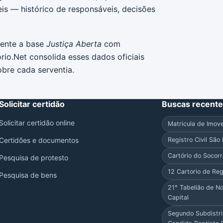
eis — histórico de responsáveis, decisões
mente a base
Justiça Aberta
com
orio.Net consolida esses dados oficiais
bre cada serventia.
Solicitar certidão
Buscas recent
Solicitar certidão online
Matricula de Imove
Certidões e documentos
Registro Civil São
Cartório do Socorr
Pesquisa de protesto
12 Cartorio de Reg
Pesquisa de bens
21° Tabelião de N
Capital
Segundo Subdistri