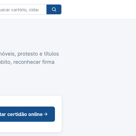
car
tório
móveis, protesto e títulos
óbito, reconhecer firma
itar certidão online