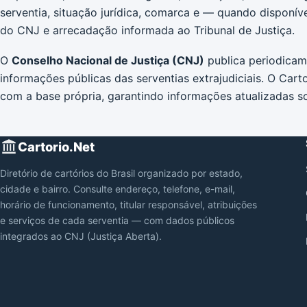
serventia, situação jurídica, comarca e — quando disponív
do CNJ e arrecadação informada ao Tribunal de Justiça.
O
Conselho Nacional de Justiça (CNJ)
publica periodica
informações públicas das serventias extrajudiciais. O Cart
com a base própria, garantindo informações atualizadas so
Cartorio.Net
Diretório de cartórios do Brasil organizado por estado,
cidade e bairro. Consulte endereço, telefone, e-mail,
horário de funcionamento, titular responsável, atribuições
e serviços de cada serventia — com dados públicos
integrados ao CNJ (Justiça Aberta).